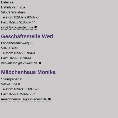
Belecke
Bahnhofstr. 25a
59581 Warstein
Telefon: 02902 910507-0
Fax: 02902 910507-77
info
@
skf-warstein.de
Geschäftsstelle Werl
Langenwiedenweg 16
59457 Werl
Telefon: 02922 8704-0
Fax: 02922 870444
verwaltung
@
skf-werl.de
Mädchenhaus Monika
Steingraben 8
59494 Soest
Telefon: 02921 350976-0
Fax: 02921 350976-22
maedchenhaus
@
skf-soest.de